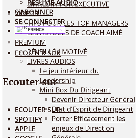
RÉSUMÉ AUDIO
LINKEDIN FOR EXECUTIVE
S’ABONNER
VIDEOS
SE CONNECTER
TIPS POUR LES TOP MANAGERS
FRENCH
LES ASTUCES DE COACH AIMÉ
PREMIUM
RÉVEILLÉ / MOTIVÉ
ECOUTER SUR
LIVRES AUDIOS
Le jeu intérieur du
Ecouter sur
Leadership
Mini Box Du Dirigeant
Devenir Directeur Général
Etat d’Esprit de Dirigeant
ECOUTER SUR
Porter Efficacement les
SPOTIFY
enjeux de Direction
APPLE
Générale